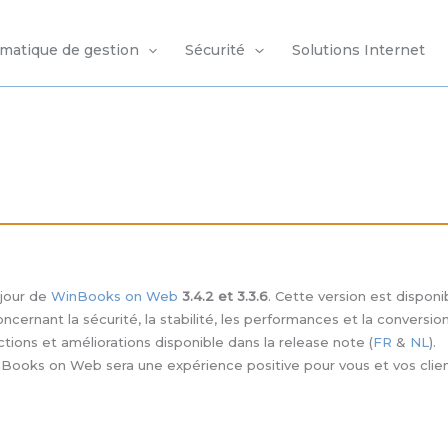
rmatique de gestion
Sécurité
Solutions Internet
 jour de
WinBooks on Web
3.4.2 et 3.3.6
. Cette version est dispon
oncernant la sécurité, la stabilité, les performances et la conversi
ctions et améliorations disponible dans la release note (
FR
&
NL
).
ooks on Web sera une expérience positive pour vous et vos clients