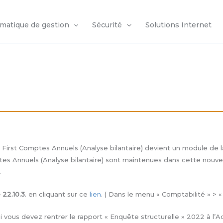
rmatique de gestion
Sécurité
Solutions Internet
irst Comptes Annuels (Analyse bilantaire) devient un module de la
es Annuels (Analyse bilantaire) sont maintenues dans cette nouvell
.
 22.10.3
. en cliquant sur ce
lien
. ( Dans le menu « Comptabilité » > «
si vous devez rentrer le rapport « Enquête structurelle » 2022 à l’A