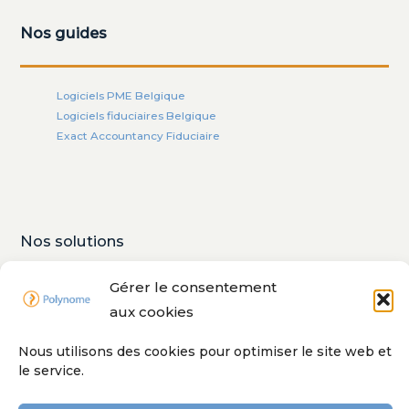
Nos guides
Logiciels PME Belgique
Logiciels fiduciaires Belgique
Exact Accountancy Fiduciaire
Nos solutions
Gérer le consentement
Exact Online
aux cookies
Odoo
Winbooks
Nous utilisons des cookies pour optimiser le site web et
Clearfacts
le service.
Cybersécurité Globale et renforcée