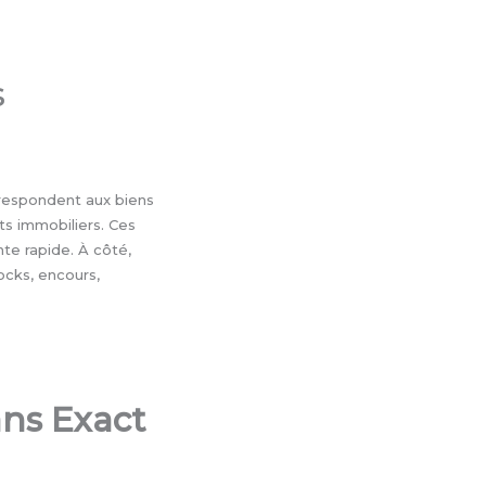
s
respondent aux biens
ts immobiliers. Ces
te rapide. À côté,
ocks, encours,
dans Exact