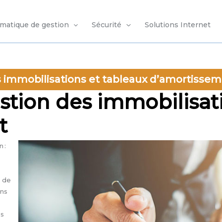
rmatique de gestion
Sécurité
Solutions Internet
 immobilisations et tableaux d’amortisse
stion des immobilisat
t
 :
t de
ans
ps