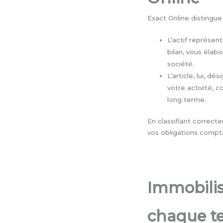
Exact Online distingu
L’actif représent
bilan, vous élab
société.
L’article, lui, 
votre activité,
long terme.
En classifiant correct
vos obligations compta
Immobilis
chaque t