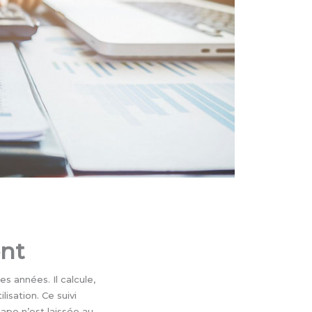
ent
s années. Il calcule,
isation. Ce suivi
tape n’est laissée au