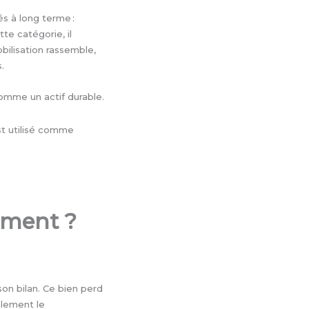
s à long terme :
te catégorie, il
obilisation rassemble,
.
omme un actif durable.
st utilisé comme
ement ?
son bilan. Ce bien perd
plement le