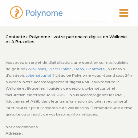
Aller
au
contenu
Accueil
» Accompagnement digital PME Wallonie – Contact
Contactez Polynome : votre partenaire digital en Wallonie
et à Bruxelles
Vous avez un projet de digitalisation, une question sur nos logiciels
de gestion (
WinBooks
,
Exact Online
,
Odoo
,
Clearfacts
), ou besoin
d’un devis
cybersécurité
? L’équipe Polynome vous répond sous 24h
ouvrées. Notre accompagnement digital PME couvre toute la
Wallonie et Bruxelles : logiciels de gestion, cybersécurité et
facturation électronique PEPPOL. Nous accompagnons les PME,
fiduciaires et ASBL dans leur transformation digitale, avec un seul
interlocuteur pour l’ensemble de vos besoins. Demandez une démo
gratuite ou un audit de vos besoins informatiques.
Nos coordonnées
Adresse :