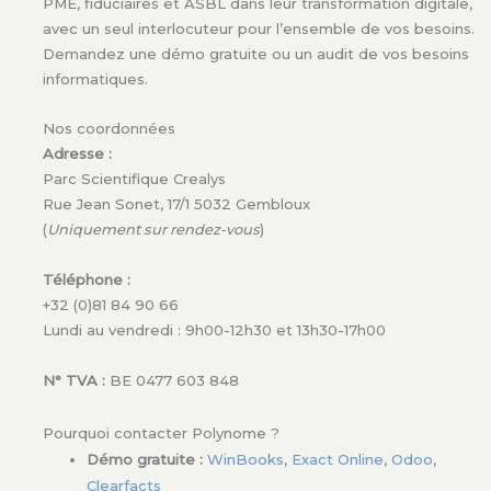
PME, fiduciaires et ASBL dans leur transformation digitale,
avec un seul interlocuteur pour l’ensemble de vos besoins.
Demandez une démo gratuite ou un audit de vos besoins
informatiques.
Nos coordonnées
Adresse :
Parc Scientifique Crealys
Rue Jean Sonet, 17/1 5032 Gembloux
(
Uniquement sur rendez-vous
)
Téléphone :
+32 (0)81 84 90 66
Lundi au vendredi : 9h00-12h30 et 13h30-17h00
N° TVA :
BE 0477 603 848
Pourquoi contacter Polynome ?
Démo gratuite :
WinBooks
,
Exact Online
,
Odoo
,
Clearfacts