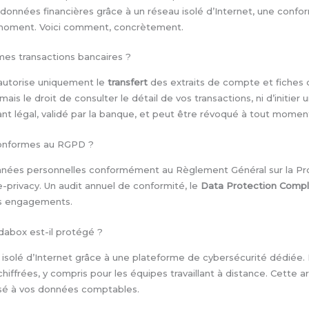
données financières grâce à un réseau isolé d’Internet, une confo
moment. Voici comment, concrètement.
mes transactions bancaires ?
utorise uniquement le
transfert
des extraits de compte et fiches d
is le droit de consulter le détail de vos transactions, ni d’initie
ant légal, validé par la banque, et peut être révoqué à tout momen
conformes au RGPD ?
onnées personnelles conformément au Règlement Général sur la Pr
e-privacy. Un audit annuel de conformité, le
Data Protection Comp
ces engagements.
abox est-il protégé ?
isolé d’Internet grâce à une plateforme de cybersécurité dédiée
hiffrées, y compris pour les équipes travaillant à distance. Cette ar
isé à vos données comptables.