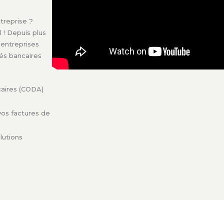
treprise ?
 ! Depuis plus
 entreprises
vés bancaires
caires (CODA)
vos factures de
lutions