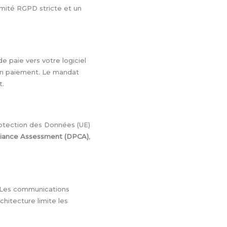
rmité RGPD stricte et un
e paie vers votre logiciel
r un paiement. Le mandat
t.
otection des Données (UE)
liance Assessment (DPCA)
,
. Les communications
chitecture limite les