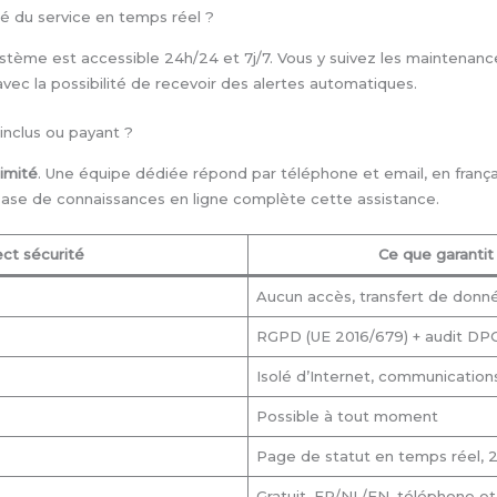
lité du service en temps réel ?
stème est accessible 24h/24 et 7j/7. Vous y suivez les maintenance
avec la possibilité de recevoir des alertes automatiques.
inclus ou payant ?
limité
. Une équipe dédiée répond par téléphone et email, en françai
 base de connaissances en ligne complète cette assistance.
ct sécurité
Ce que garanti
Aucun accès, transfert de don
RGPD (UE 2016/679) + audit DP
Isolé d’Internet, communications
Possible à tout moment
Page de statut en temps réel, 
Gratuit, FR/NL/EN, téléphone et