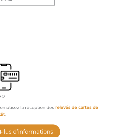
RO
omatisez la réception des
relevés de cartes de
dit
.
Plus d’informations