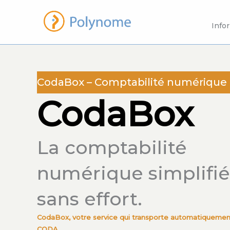
Aller
au
Info
contenu
CodaBox – Comptabilité numérique
CodaBox
La comptabilité
numérique simplifié
sans effort.
CodaBox, votre service qui transporte automatiquement
CODA.