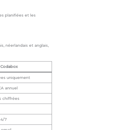
s planifiées et les
s, néerlandais et anglais,
t Codabox
nées uniquement
CA annuel
 chiffrées
24/7
 email