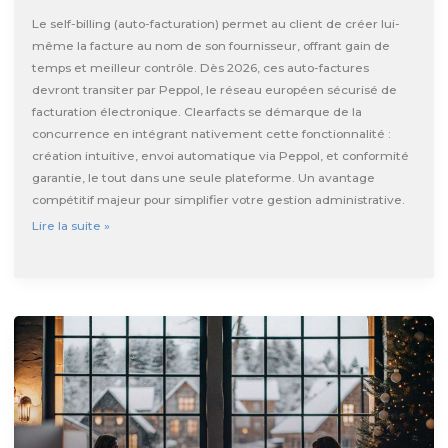
Le self-billing (auto-facturation) permet au client de créer lui-
même la facture au nom de son fournisseur, offrant gain de
temps et meilleur contrôle. Dès 2026, ces auto-factures
devront transiter par Peppol, le réseau européen sécurisé de
facturation électronique. Clearfacts se démarque de la
concurrence en intégrant nativement cette fonctionnalité :
création intuitive, envoi automatique via Peppol, et conformité
garantie, le tout dans une seule plateforme. Un avantage
compétitif majeur pour simplifier votre gestion administrative.
Self-
Lire la suite »
billing
via
Peppol
:
Clearfacts
vous
donne
un
avantage
compétitif