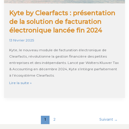
Kyte by Clearfacts : présentation
de la solution de facturation
électronique lancée fin 2024
13 février 2025
Kyte, le nouveau module de facturation électronique de
Clearfacts, révolutionne la gestion financière des petites
entreprises et des indépendants. Lancé par Wolters Kluwer Tax
& Accounting en décembre 2024, Kyte s’intègre parfaitement
à l’écosystème Clearfacts.
Kyte
Lire la suite »
by
Clearfacts
:
présentation
de
1
2
Suivant
→
la
solution