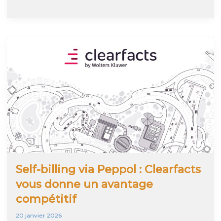
facturation
ne
résout
pas
le
problème
de
l’encodage
Self-billing via Peppol : Clearfacts
vous donne un avantage
compétitif
20 janvier 2026