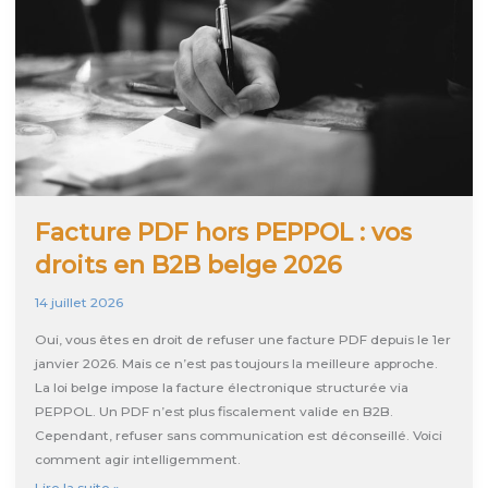
Facture PDF hors PEPPOL : vos
droits en B2B belge 2026
14 juillet 2026
Oui, vous êtes en droit de refuser une facture PDF depuis le 1er
janvier 2026. Mais ce n’est pas toujours la meilleure approche.
La loi belge impose la facture électronique structurée via
PEPPOL. Un PDF n’est plus fiscalement valide en B2B.
Cependant, refuser sans communication est déconseillé. Voici
comment agir intelligemment.
Facture