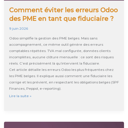
Comment éviter les erreurs Odoo
des PME en tant que fiduciaire ?
9 juin 2026
Odoo simplifie la gestion des PME belges. Mais sans
accompagnement, ce même outil génère des erreurs
comptables répétées. TVA mal configurée, données clients
incomplètes, aucune clôture mensuelle : ce sont des risques
réels. C’est précisément là qu’intervient la fiduciaire.
Cet article détaille les erreurs Odoo les plus fréquentes chez
les PME belges. Il explique aussi comment une fiduciaire les
corrige et les prévient, en respectant les obligations belges (SPF
Finances, Peppol, e-reporting).
Comment
Lire la suite »
éviter
les
erreurs
Odoo
des