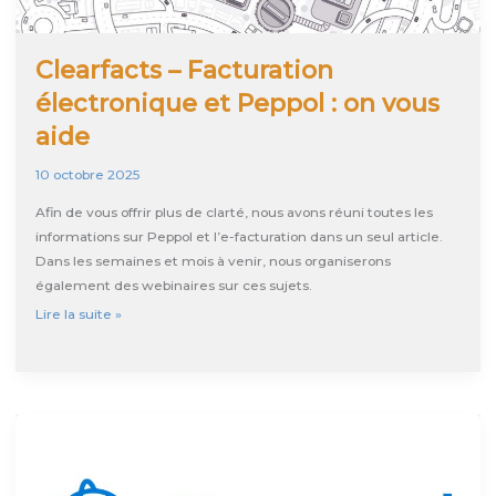
SPF
Finances
Clearfacts – Facturation
électronique et Peppol : on vous
aide
10 octobre 2025
Afin de vous offrir plus de clarté, nous avons réuni toutes les
informations sur Peppol et l’e-facturation dans un seul article.
Dans les semaines et mois à venir, nous organiserons
également des webinaires sur ces sujets.
Clearfacts
Lire la suite »
–
Facturation
électronique
et
Peppol
:
on