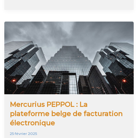
Online
:
Factures
de
vente
Peppol
incluses
dans
les
dossiers
« Coopération »,
un
atout
pour
les
fiduciaires
Mercurius PEPPOL : La
plateforme belge de facturation
électronique
25 février 2025