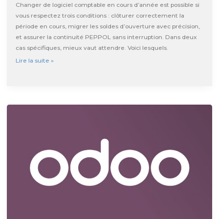
Changer de logiciel comptable en cours d’année est possible si
vous respectez trois conditions : clôturer correctement la
période en cours, migrer les soldes d’ouverture avec précision,
et assurer la continuité PEPPOL sans interruption. Dans deux
cas spécifiques, mieux vaut attendre. Voici lesquels.
Changer
Lire la suite »
de
logiciel
comptable
en
cours
d’année
:
possible
?