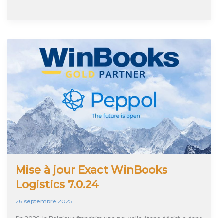
entreprise
non
assujettie
à
la
TVA
peut-
elle
s’inscrire
sur
le
réseau
Peppol
?
Mise à jour Exact WinBooks
Logistics 7.0.24
26 septembre 2025
En 2026, la Belgique franchira une nouvelle étape décisive dans