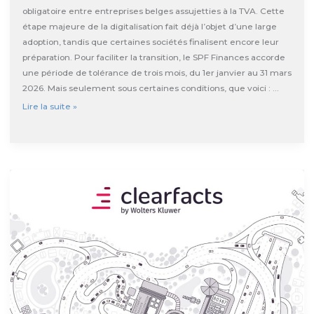
obligatoire entre entreprises belges assujetties à la TVA. Cette
étape majeure de la digitalisation fait déjà l’objet d’une large
adoption, tandis que certaines sociétés finalisent encore leur
préparation. Pour faciliter la transition, le SPF Finances accorde
une période de tolérance de trois mois, du 1er janvier au 31 mars
2026. Mais seulement sous certaines conditions, que voici : …
E-
Lire la suite »
facturation
obligatoire
2026
:
période
de
tolérance
de
3
mois
prévue
par
le