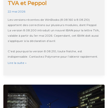
TVA et Peppol
22 mai 2026
Les versions récentes de WinBooks (8.08.160 à 8.08.210)
apportent des corrections sur plusieurs modules, dont Peppol.
La version 8.08.200 introduit un nouvel IBAN pour la lettre TVA,
valable à partir du 1er mai 2026. Cependant, cet IBAN doit aussi
s’appliquer à la déclaration d’avril.
C’est pourquoi la version 8.08.210, toute fraîche, est
indispensable. Contactez Polynome pour l’obtenir rapidement.
Mise
Lire la suite »
à
jour
WinBooks
8.08.210
:
TVA
et
Peppol