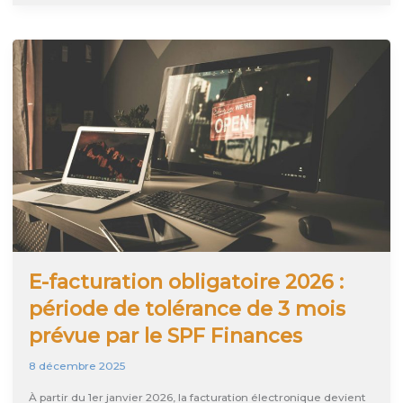
en
Belgique
:
êtes-
vous
vraiment
en
ordre
depuis
janvier
2026
?
E-facturation obligatoire 2026 :
période de tolérance de 3 mois
prévue par le SPF Finances
8 décembre 2025
À partir du 1er janvier 2026, la facturation électronique devient