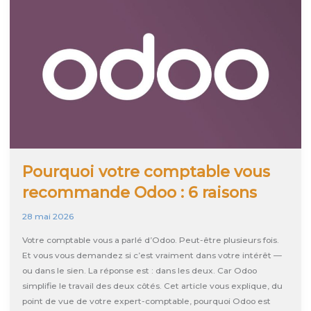
PME
en
tant
que
fiduciaire
?
Pourquoi votre comptable vous
recommande Odoo : 6 raisons
28 mai 2026
Votre comptable vous a parlé d’Odoo. Peut-être plusieurs fois.
Et vous vous demandez si c’est vraiment dans votre intérêt —
ou dans le sien. La réponse est : dans les deux. Car Odoo
simplifie le travail des deux côtés. Cet article vous explique, du
point de vue de votre expert-comptable, pourquoi Odoo est