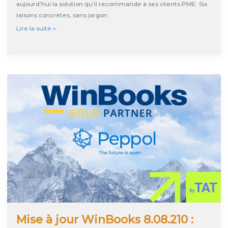
aujourd’hui la solution qu’il recommande à ses clients PME. Six
raisons concrètes, sans jargon.
Pourquoi
Lire la suite »
votre
comptable
vous
recommande
Odoo
:
6
raisons
Mise à jour WinBooks 8.08.210 :