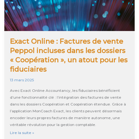
Exact Online : Factures de vente
Peppol incluses dans les dossiers
« Coopération », un atout pour les
fiduciaires
13 mars 2025
Avec Exact Online Accountancy, les fiduciaires bénéficient
d’une fonctionnalité clé : l’intégration des factures de vente
dans les dossiers Coopération et Coopération étendue. Grâce à
l’application MonCoach Exact, les clients peuvent désormais
encoder leurs propres factures de manière autonome, une
véritable révolution pour la gestion comptable.
Exact
Lire la suite »