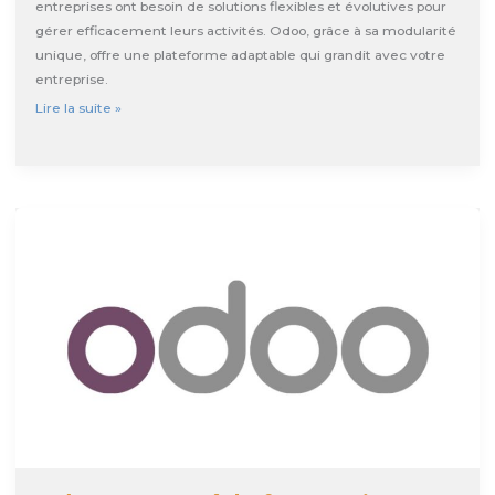
entreprises ont besoin de solutions flexibles et évolutives pour
gérer efficacement leurs activités. Odoo, grâce à sa modularité
unique, offre une plateforme adaptable qui grandit avec votre
entreprise.
Odoo
Lire la suite »
:
l’ERP
modulaire
qui
évolue
au
rythme
de
votre
entreprise