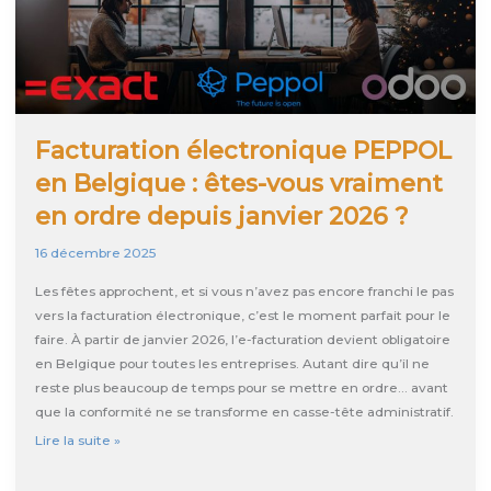
Facturation électronique PEPPOL
en Belgique : êtes-vous vraiment
en ordre depuis janvier 2026 ?
16 décembre 2025
Les fêtes approchent, et si vous n’avez pas encore franchi le pas
vers la facturation électronique, c’est le moment parfait pour le
faire. À partir de janvier 2026, l’e-facturation devient obligatoire
en Belgique pour toutes les entreprises. Autant dire qu’il ne
reste plus beaucoup de temps pour se mettre en ordre… avant
que la conformité ne se transforme en casse-tête administratif.
Facturation
Lire la suite »
électronique
PEPPOL