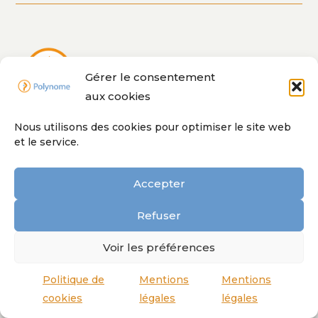
de
facturation
électronique
lancée
fin
Gérer le consentement
2024
aux cookies
Nous utilisons des cookies pour optimiser le site web
et le service.
Où nous trouver ?
Accepter
Parc Scientifique Crealys
Rue Jean Sonet, 17/1 5032 Gembloux
Refuser
(
Uniquement sur rendez-vous
)
Voir les préférences
Tél
:+32 (0)81 84 90 66
BE 0477 603 848
Politique de
Mentions
Mentions
cookies
légales
légales
Quand sommes-nous disponibles ?