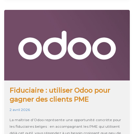
comment
digitaliser
votre
entreprise
belge
?
Fiduciaire : utiliser Odoo pour
gagner des clients PME
2 avril 2026
La maîtrise d’Odoo représente une opportunité concrète pour
les fiduciaires belges : en accompagnant les PME qui utilisent
déjà cet outil, vous répondez à un besoin croissant que peu de