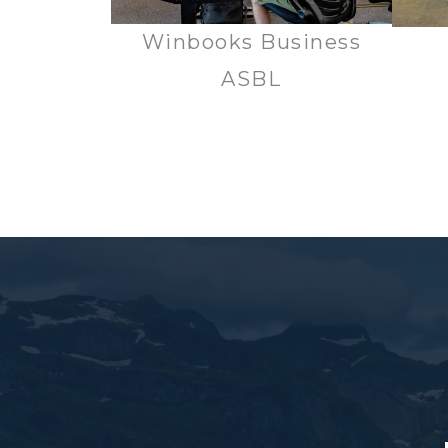
Winbooks Business
ASBL