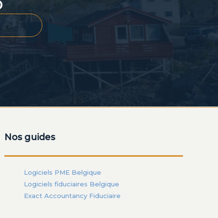
o
Nos guides
Logiciels PME Belgique
Logiciels fiduciaires Belgique
Exact Accountancy Fiduciaire